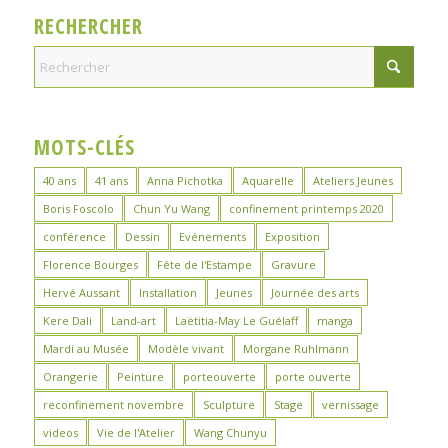
RECHERCHER
MOTS-CLÉS
40 ans
41 ans
Anna Pichotka
Aquarelle
Ateliers Jeunes
Boris Foscolo
Chun Yu Wang
confinement printemps 2020
conférence
Dessin
Evénements
Exposition
Florence Bourges
Fête de l'Estampe
Gravure
Hervé Aussant
Installation
Jeunes
Journée des arts
Kere Dali
Land-art
Laëtitia-May Le Guélaff
manga
Mardi au Musée
Modèle vivant
Morgane Ruhlmann
Orangerie
Peinture
porteouverte
porte ouverte
reconfinement novembre
Sculpture
Stage
vernissage
videos
Vie de l'Atelier
Wang Chunyu