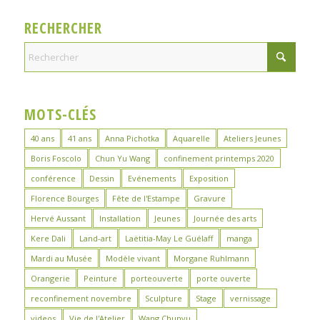
RECHERCHER
MOTS-CLÉS
40 ans
41 ans
Anna Pichotka
Aquarelle
Ateliers Jeunes
Boris Foscolo
Chun Yu Wang
confinement printemps 2020
conférence
Dessin
Evénements
Exposition
Florence Bourges
Fête de l'Estampe
Gravure
Hervé Aussant
Installation
Jeunes
Journée des arts
Kere Dali
Land-art
Laëtitia-May Le Guélaff
manga
Mardi au Musée
Modèle vivant
Morgane Ruhlmann
Orangerie
Peinture
porteouverte
porte ouverte
reconfinement novembre
Sculpture
Stage
vernissage
videos
Vie de l'Atelier
Wang Chunyu