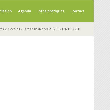
ciation
Agenda
Infos pratiques
Contact
es ici :
Accueil
/
Fête de fin d’année 2017
/
20171215_200118