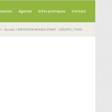
ciation
Agenda
Infos pratiques
Contact
i :
Accueil
/
EXPOSITION MODELE VIVANT
/
20221011_171313