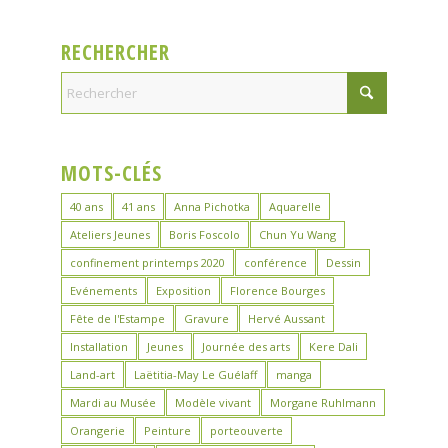
RECHERCHER
MOTS-CLÉS
40 ans
41 ans
Anna Pichotka
Aquarelle
Ateliers Jeunes
Boris Foscolo
Chun Yu Wang
confinement printemps 2020
conférence
Dessin
Evénements
Exposition
Florence Bourges
Fête de l'Estampe
Gravure
Hervé Aussant
Installation
Jeunes
Journée des arts
Kere Dali
Land-art
Laëtitia-May Le Guélaff
manga
Mardi au Musée
Modèle vivant
Morgane Ruhlmann
Orangerie
Peinture
porteouverte