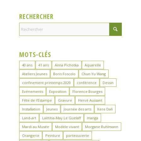
RECHERCHER
MOTS-CLÉS
40 ans
41 ans
Anna Pichotka
Aquarelle
Ateliers Jeunes
Boris Foscolo
Chun Yu Wang
confinement printemps 2020
conférence
Dessin
Evénements
Exposition
Florence Bourges
Fête de l'Estampe
Gravure
Hervé Aussant
Installation
Jeunes
Journée des arts
Kere Dali
Land-art
Laëtitia-May Le Guélaff
manga
Mardi au Musée
Modèle vivant
Morgane Ruhlmann
Orangerie
Peinture
porteouverte