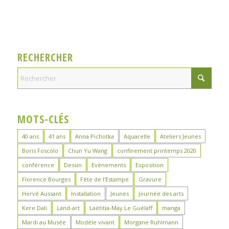
RECHERCHER
MOTS-CLÉS
40 ans
41 ans
Anna Pichotka
Aquarelle
Ateliers Jeunes
Boris Foscolo
Chun Yu Wang
confinement printemps 2020
conférence
Dessin
Evénements
Exposition
Florence Bourges
Fête de l'Estampe
Gravure
Hervé Aussant
Installation
Jeunes
Journée des arts
Kere Dali
Land-art
Laëtitia-May Le Guélaff
manga
Mardi au Musée
Modèle vivant
Morgane Ruhlmann