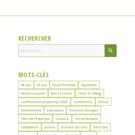
RECHERCHER
MOTS-CLÉS
40 ans
41 ans
Anna Pichotka
Aquarelle
Ateliers Jeunes
Boris Foscolo
Chun Yu Wang
confinement printemps 2020
conférence
Dessin
Evénements
Exposition
Florence Bourges
Fête de l'Estampe
Gravure
Hervé Aussant
Installation
Jeunes
Journée des arts
Kere Dali