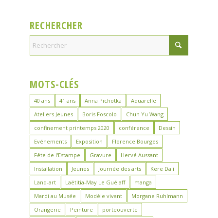
RECHERCHER
MOTS-CLÉS
40 ans
41 ans
Anna Pichotka
Aquarelle
Ateliers Jeunes
Boris Foscolo
Chun Yu Wang
confinement printemps 2020
conférence
Dessin
Evénements
Exposition
Florence Bourges
Fête de l'Estampe
Gravure
Hervé Aussant
Installation
Jeunes
Journée des arts
Kere Dali
Land-art
Laëtitia-May Le Guélaff
manga
Mardi au Musée
Modèle vivant
Morgane Ruhlmann
Orangerie
Peinture
porteouverte