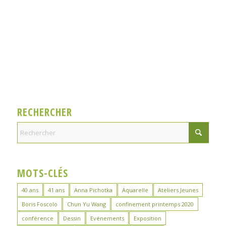
RECHERCHER
MOTS-CLÉS
40 ans
41 ans
Anna Pichotka
Aquarelle
Ateliers Jeunes
Boris Foscolo
Chun Yu Wang
confinement printemps 2020
conférence
Dessin
Evénements
Exposition