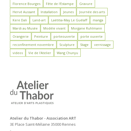
Florence Bourges
Fête de l'Estampe
Gravure
Hervé Aussant
Installation
Jeunes
Journée des arts
Kere Dali
Land-art
Laëtitia-May Le Guélaff
manga
Mardi au Musée
Modèle vivant
Morgane Ruhlmann
Orangerie
Peinture
porteouverte
porte ouverte
reconfinement novembre
Sculpture
Stage
vernissage
videos
Vie de l'Atelier
Wang Chunyu
Atelier du Thabor - Association ART
3E Place Saint-Mélaine 35000 Rennes
-