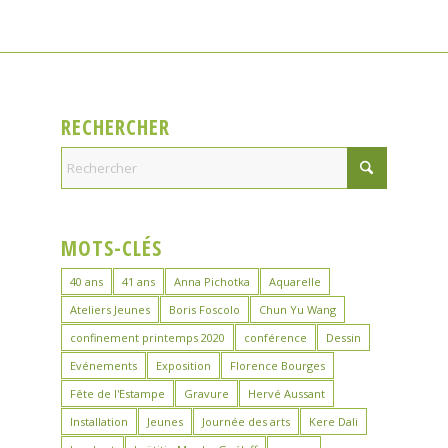
RECHERCHER
MOTS-CLÉS
40 ans
41 ans
Anna Pichotka
Aquarelle
Ateliers Jeunes
Boris Foscolo
Chun Yu Wang
confinement printemps 2020
conférence
Dessin
Evénements
Exposition
Florence Bourges
Fête de l'Estampe
Gravure
Hervé Aussant
Installation
Jeunes
Journée des arts
Kere Dali