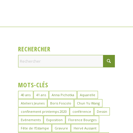
RECHERCHER
MOTS-CLÉS
40 ans
41 ans
Anna Pichotka
Aquarelle
Ateliers Jeunes
Boris Foscolo
Chun Yu Wang
confinement printemps 2020
conférence
Dessin
Evénements
Exposition
Florence Bourges
Fête de l'Estampe
Gravure
Hervé Aussant