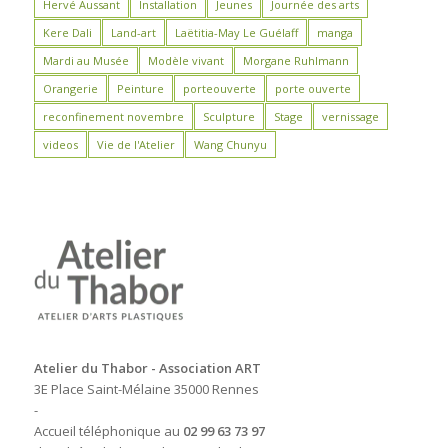
Hervé Aussant
Installation
Jeunes
Journée des arts
Kere Dali
Land-art
Laëtitia-May Le Guélaff
manga
Mardi au Musée
Modèle vivant
Morgane Ruhlmann
Orangerie
Peinture
porteouverte
porte ouverte
reconfinement novembre
Sculpture
Stage
vernissage
videos
Vie de l'Atelier
Wang Chunyu
Atelier du Thabor - Association ART
3E Place Saint-Mélaine 35000 Rennes
-
Accueil téléphonique au
02 99 63 73 97