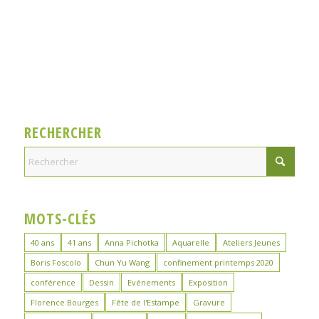
RECHERCHER
MOTS-CLÉS
40 ans
41 ans
Anna Pichotka
Aquarelle
Ateliers Jeunes
Boris Foscolo
Chun Yu Wang
confinement printemps 2020
conférence
Dessin
Evénements
Exposition
Florence Bourges
Fête de l'Estampe
Gravure