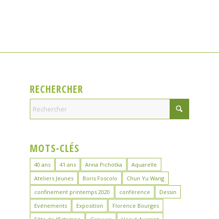
RECHERCHER
MOTS-CLÉS
40 ans
41 ans
Anna Pichotka
Aquarelle
Ateliers Jeunes
Boris Foscolo
Chun Yu Wang
confinement printemps 2020
conférence
Dessin
Evénements
Exposition
Florence Bourges