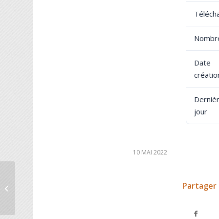
Téléch
Nombre
Dat
créatio
Derniè
jour
10 MAI 2022
Partager 
Comptes ART AG 11 Dec 2020