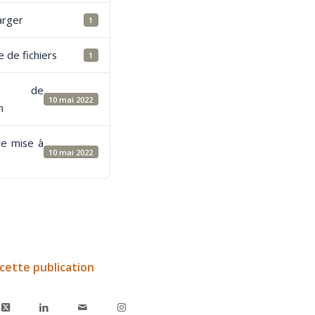
arger
1
 de fichiers
1
e de
10 mai 2022
n
re mise à
10 mai 2022
cette publication