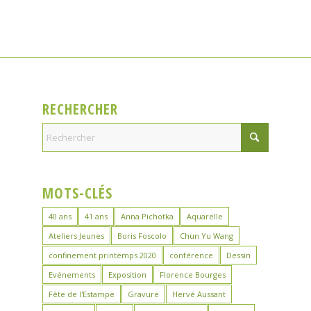
RECHERCHER
MOTS-CLÉS
40 ans
41 ans
Anna Pichotka
Aquarelle
Ateliers Jeunes
Boris Foscolo
Chun Yu Wang
confinement printemps 2020
conférence
Dessin
Evénements
Exposition
Florence Bourges
Fête de l'Estampe
Gravure
Hervé Aussant