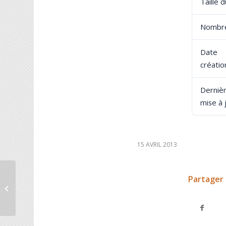
Taille d
Nombre
Dat
créatio
Derniè
mise à 
15 AVRIL 2013
Partager 
L’Echo du Thabor n°8