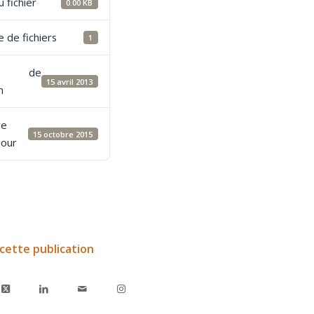
u fichier
0.00 KB
 de fichiers
1
e de
15 avril 2013
n
re
15 octobre 2015
jour
cette publication