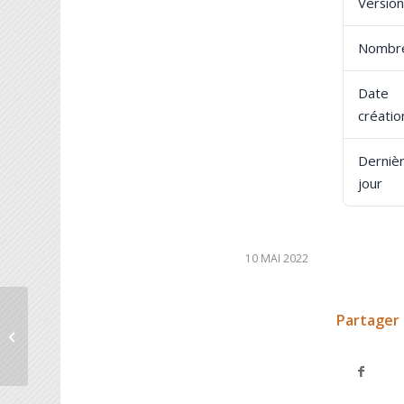
Version
Nombre
Dat
créatio
Derniè
jour
10 MAI 2022
Partager 
Stage Chun Yu Wang Modèle Vivant