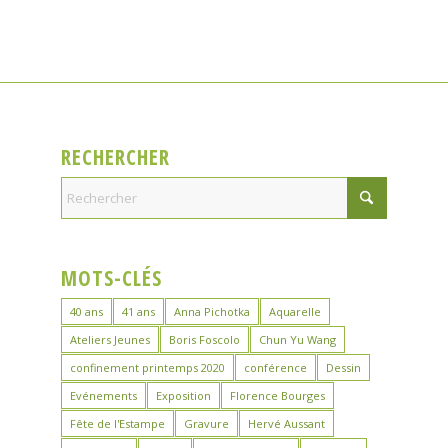
RECHERCHER
MOTS-CLÉS
40 ans
41 ans
Anna Pichotka
Aquarelle
Ateliers Jeunes
Boris Foscolo
Chun Yu Wang
confinement printemps 2020
conférence
Dessin
Evénements
Exposition
Florence Bourges
Fête de l'Estampe
Gravure
Hervé Aussant