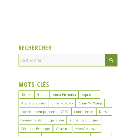
RECHERCHER
MOTS-CLÉS
40 ans
41 ans
Anna Pichotka
Aquarelle
Ateliers Jeunes
Boris Foscolo
Chun Yu Wang
confinement printemps 2020
conférence
Dessin
Evénements
Exposition
Florence Bourges
Fête de l'Estampe
Gravure
Hervé Aussant