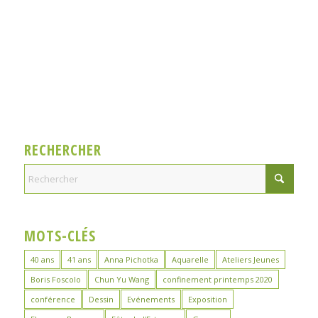
RECHERCHER
MOTS-CLÉS
40 ans
41 ans
Anna Pichotka
Aquarelle
Ateliers Jeunes
Boris Foscolo
Chun Yu Wang
confinement printemps 2020
conférence
Dessin
Evénements
Exposition