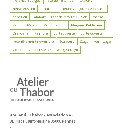
Florence Bourges
Fête de l'Estampe
Gravure
Hervé Aussant
Installation
Jeunes
Journée des arts
Kere Dali
Land-art
Laëtitia-May Le Guélaff
manga
Mardi au Musée
Modèle vivant
Morgane Ruhlmann
Orangerie
Peinture
porteouverte
porte ouverte
reconfinement novembre
Sculpture
Stage
vernissage
videos
Vie de l'Atelier
Wang Chunyu
Atelier du Thabor - Association ART
3E Place Saint-Mélaine 35000 Rennes
-