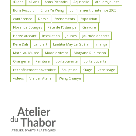
40 ans
41 ans
Anna Pichotka
Aquarelle
Ateliers Jeunes
Boris Foscolo
Chun Yu Wang
confinement printemps 2020
conférence
Dessin
Evénements
Exposition
Florence Bourges
Fête de l'Estampe
Gravure
Hervé Aussant
Installation
Jeunes
Journée des arts
Kere Dali
Land-art
Laëtitia-May Le Guélaff
manga
Mardi au Musée
Modèle vivant
Morgane Ruhlmann
Orangerie
Peinture
porteouverte
porte ouverte
reconfinement novembre
Sculpture
Stage
vernissage
videos
Vie de l'Atelier
Wang Chunyu