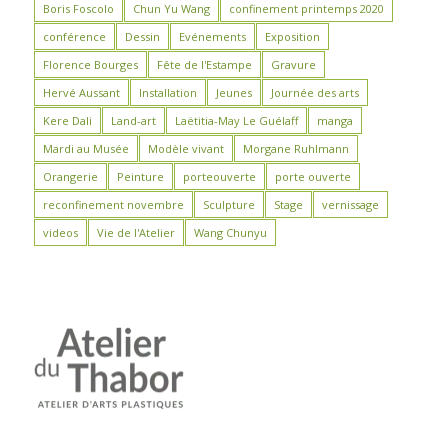
Boris Foscolo
Chun Yu Wang
confinement printemps 2020
conférence
Dessin
Evénements
Exposition
Florence Bourges
Fête de l'Estampe
Gravure
Hervé Aussant
Installation
Jeunes
Journée des arts
Kere Dali
Land-art
Laëtitia-May Le Guélaff
manga
Mardi au Musée
Modèle vivant
Morgane Ruhlmann
Orangerie
Peinture
porteouverte
porte ouverte
reconfinement novembre
Sculpture
Stage
vernissage
videos
Vie de l'Atelier
Wang Chunyu