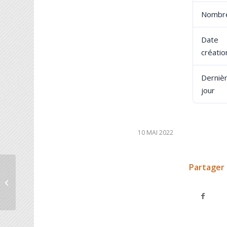
Nombre
Dat
créatio
Derniè
jour
10 MAI 2022
Partager 
Compte rendu CA 12/09/2012
Decisions