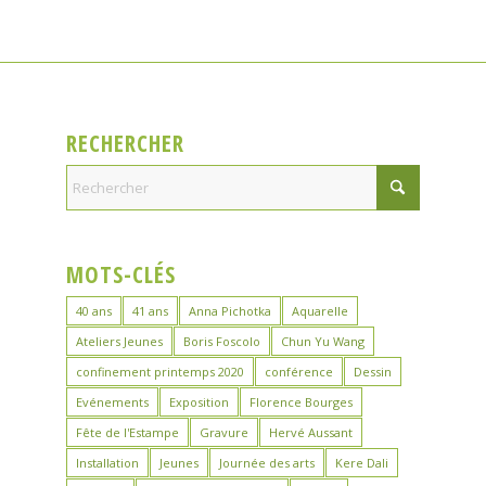
RECHERCHER
MOTS-CLÉS
40 ans
41 ans
Anna Pichotka
Aquarelle
Ateliers Jeunes
Boris Foscolo
Chun Yu Wang
confinement printemps 2020
conférence
Dessin
Evénements
Exposition
Florence Bourges
Fête de l'Estampe
Gravure
Hervé Aussant
Installation
Jeunes
Journée des arts
Kere Dali