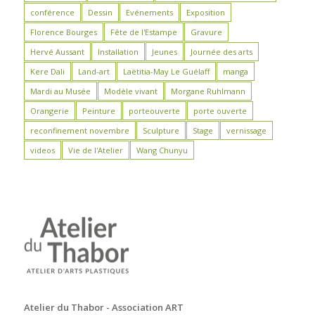
conférence
Dessin
Evénements
Exposition
Florence Bourges
Fête de l'Estampe
Gravure
Hervé Aussant
Installation
Jeunes
Journée des arts
Kere Dali
Land-art
Laëtitia-May Le Guélaff
manga
Mardi au Musée
Modèle vivant
Morgane Ruhlmann
Orangerie
Peinture
porteouverte
porte ouverte
reconfinement novembre
Sculpture
Stage
vernissage
videos
Vie de l'Atelier
Wang Chunyu
Atelier du Thabor - Association ART