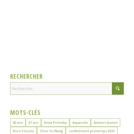
RECHERCHER
MOTS-CLÉS
40 ans
41 ans
Anna Pichotka
Aquarelle
Ateliers Jeunes
Boris Foscolo
Chun Yu Wang
confinement printemps 2020