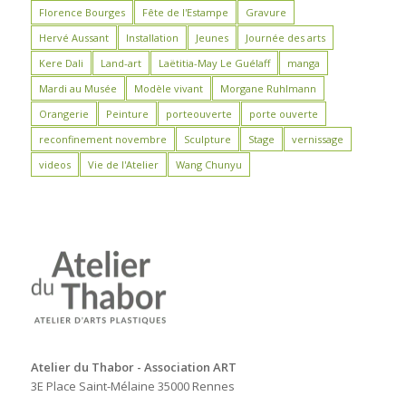
Florence Bourges
Fête de l'Estampe
Gravure
Hervé Aussant
Installation
Jeunes
Journée des arts
Kere Dali
Land-art
Laëtitia-May Le Guélaff
manga
Mardi au Musée
Modèle vivant
Morgane Ruhlmann
Orangerie
Peinture
porteouverte
porte ouverte
reconfinement novembre
Sculpture
Stage
vernissage
videos
Vie de l'Atelier
Wang Chunyu
Atelier du Thabor - Association ART
3E Place Saint-Mélaine 35000 Rennes
-