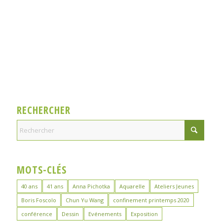
RECHERCHER
MOTS-CLÉS
40 ans
41 ans
Anna Pichotka
Aquarelle
Ateliers Jeunes
Boris Foscolo
Chun Yu Wang
confinement printemps 2020
conférence
Dessin
Evénements
Exposition