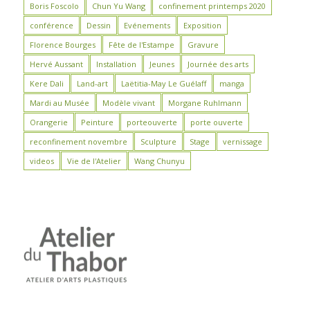
Boris Foscolo
Chun Yu Wang
confinement printemps 2020
conférence
Dessin
Evénements
Exposition
Florence Bourges
Fête de l'Estampe
Gravure
Hervé Aussant
Installation
Jeunes
Journée des arts
Kere Dali
Land-art
Laëtitia-May Le Guélaff
manga
Mardi au Musée
Modèle vivant
Morgane Ruhlmann
Orangerie
Peinture
porteouverte
porte ouverte
reconfinement novembre
Sculpture
Stage
vernissage
videos
Vie de l'Atelier
Wang Chunyu