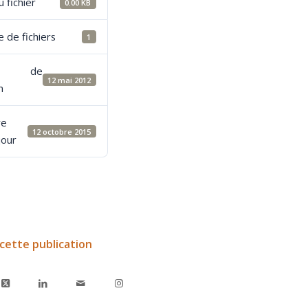
u fichier
0.00 KB
 de fichiers
1
e de
12 mai 2012
n
re
12 octobre 2015
jour
cette publication