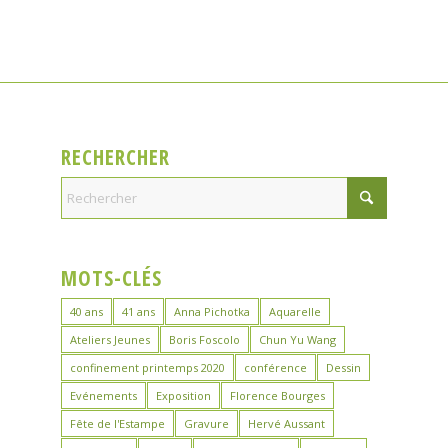
RECHERCHER
MOTS-CLÉS
40 ans
41 ans
Anna Pichotka
Aquarelle
Ateliers Jeunes
Boris Foscolo
Chun Yu Wang
confinement printemps 2020
conférence
Dessin
Evénements
Exposition
Florence Bourges
Fête de l'Estampe
Gravure
Hervé Aussant