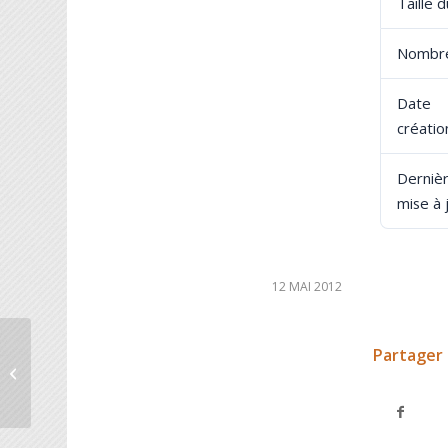
Taille d
Nombre
Dat
créatio
Derniè
mise à 
12 MAI 2012
Partager 
À L’Affiche n°7