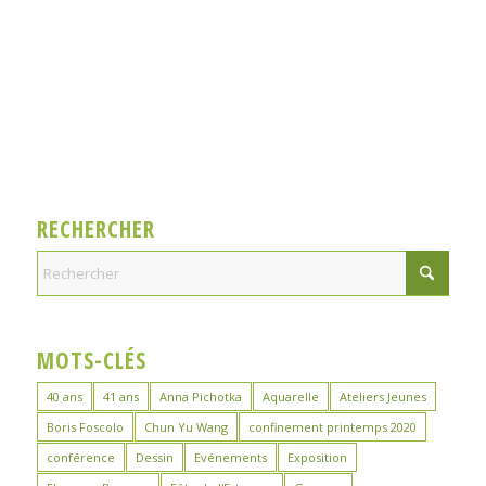
RECHERCHER
MOTS-CLÉS
40 ans
41 ans
Anna Pichotka
Aquarelle
Ateliers Jeunes
Boris Foscolo
Chun Yu Wang
confinement printemps 2020
conférence
Dessin
Evénements
Exposition