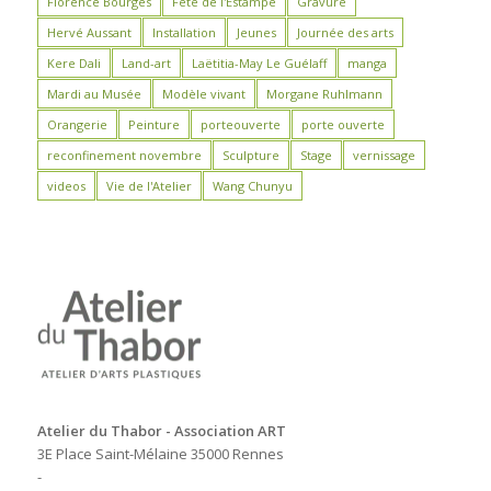
Florence Bourges
Fête de l'Estampe
Gravure
Hervé Aussant
Installation
Jeunes
Journée des arts
Kere Dali
Land-art
Laëtitia-May Le Guélaff
manga
Mardi au Musée
Modèle vivant
Morgane Ruhlmann
Orangerie
Peinture
porteouverte
porte ouverte
reconfinement novembre
Sculpture
Stage
vernissage
videos
Vie de l'Atelier
Wang Chunyu
Atelier du Thabor - Association ART
3E Place Saint-Mélaine 35000 Rennes
-