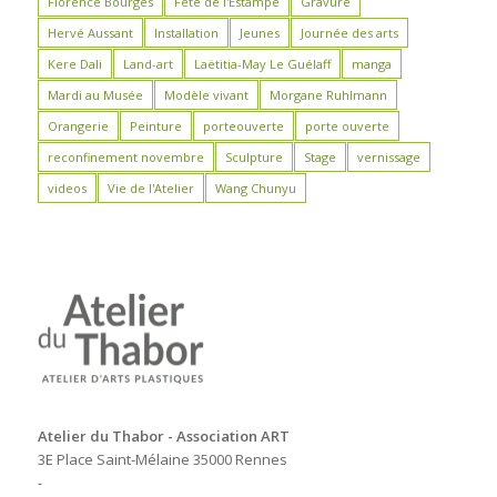
Florence Bourges
Fête de l'Estampe
Gravure
Hervé Aussant
Installation
Jeunes
Journée des arts
Kere Dali
Land-art
Laëtitia-May Le Guélaff
manga
Mardi au Musée
Modèle vivant
Morgane Ruhlmann
Orangerie
Peinture
porteouverte
porte ouverte
reconfinement novembre
Sculpture
Stage
vernissage
videos
Vie de l'Atelier
Wang Chunyu
Atelier du Thabor - Association ART
3E Place Saint-Mélaine 35000 Rennes
-