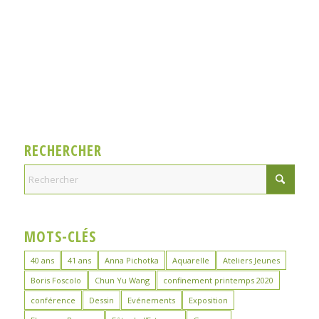
RECHERCHER
MOTS-CLÉS
40 ans
41 ans
Anna Pichotka
Aquarelle
Ateliers Jeunes
Boris Foscolo
Chun Yu Wang
confinement printemps 2020
conférence
Dessin
Evénements
Exposition