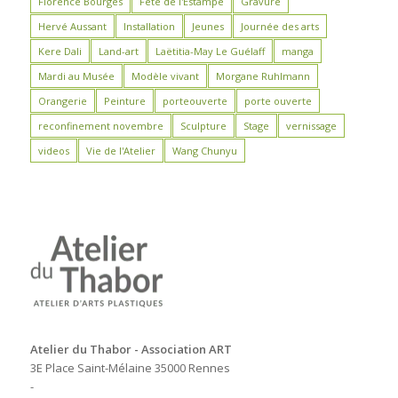
Florence Bourges
Fête de l'Estampe
Gravure
Hervé Aussant
Installation
Jeunes
Journée des arts
Kere Dali
Land-art
Laëtitia-May Le Guélaff
manga
Mardi au Musée
Modèle vivant
Morgane Ruhlmann
Orangerie
Peinture
porteouverte
porte ouverte
reconfinement novembre
Sculpture
Stage
vernissage
videos
Vie de l'Atelier
Wang Chunyu
Atelier du Thabor - Association ART
3E Place Saint-Mélaine 35000 Rennes
-