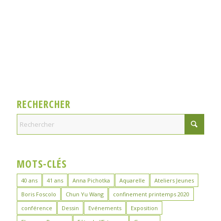
RECHERCHER
MOTS-CLÉS
40 ans
41 ans
Anna Pichotka
Aquarelle
Ateliers Jeunes
Boris Foscolo
Chun Yu Wang
confinement printemps 2020
conférence
Dessin
Evénements
Exposition