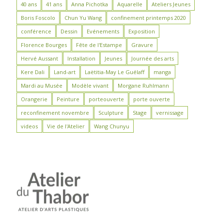
40 ans
41 ans
Anna Pichotka
Aquarelle
Ateliers Jeunes
Boris Foscolo
Chun Yu Wang
confinement printemps 2020
conférence
Dessin
Evénements
Exposition
Florence Bourges
Fête de l'Estampe
Gravure
Hervé Aussant
Installation
Jeunes
Journée des arts
Kere Dali
Land-art
Laëtitia-May Le Guélaff
manga
Mardi au Musée
Modèle vivant
Morgane Ruhlmann
Orangerie
Peinture
porteouverte
porte ouverte
reconfinement novembre
Sculpture
Stage
vernissage
videos
Vie de l'Atelier
Wang Chunyu