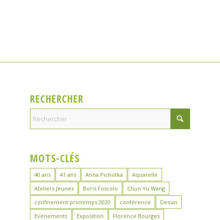
RECHERCHER
MOTS-CLÉS
40 ans
41 ans
Anna Pichotka
Aquarelle
Ateliers Jeunes
Boris Foscolo
Chun Yu Wang
confinement printemps 2020
conférence
Dessin
Evénements
Exposition
Florence Bourges