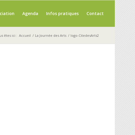
ciation
Agenda
Infos pratiques
Contact
s êtes ici :
Accueil
/
La Journée des Arts
/
logo-CitedesArts2