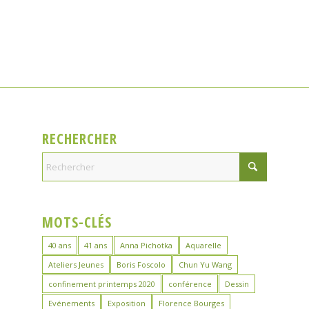
RECHERCHER
MOTS-CLÉS
40 ans
41 ans
Anna Pichotka
Aquarelle
Ateliers Jeunes
Boris Foscolo
Chun Yu Wang
confinement printemps 2020
conférence
Dessin
Evénements
Exposition
Florence Bourges