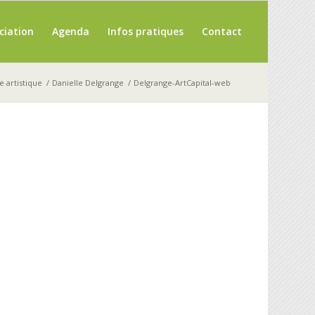
ciation
Agenda
Infos pratiques
Contact
e artistique
/
Danielle Delgrange
/
Delgrange-ArtCapital-web