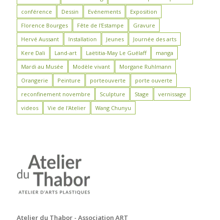
conférence
Dessin
Evénements
Exposition
Florence Bourges
Fête de l'Estampe
Gravure
Hervé Aussant
Installation
Jeunes
Journée des arts
Kere Dali
Land-art
Laëtitia-May Le Guélaff
manga
Mardi au Musée
Modèle vivant
Morgane Ruhlmann
Orangerie
Peinture
porteouverte
porte ouverte
reconfinement novembre
Sculpture
Stage
vernissage
videos
Vie de l'Atelier
Wang Chunyu
Atelier du Thabor - Association ART