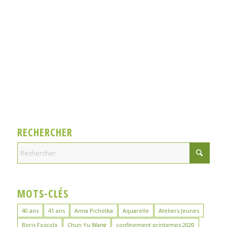
RECHERCHER
MOTS-CLÉS
40 ans
41 ans
Anna Pichotka
Aquarelle
Ateliers Jeunes
Boris Foscolo
Chun Yu Wang
confinement printemps 2020