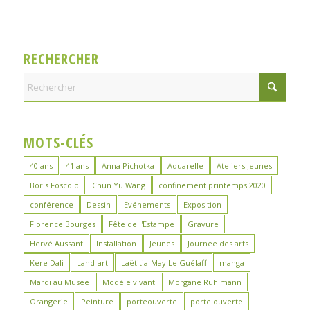
RECHERCHER
MOTS-CLÉS
40 ans
41 ans
Anna Pichotka
Aquarelle
Ateliers Jeunes
Boris Foscolo
Chun Yu Wang
confinement printemps 2020
conférence
Dessin
Evénements
Exposition
Florence Bourges
Fête de l'Estampe
Gravure
Hervé Aussant
Installation
Jeunes
Journée des arts
Kere Dali
Land-art
Laëtitia-May Le Guélaff
manga
Mardi au Musée
Modèle vivant
Morgane Ruhlmann
Orangerie
Peinture
porteouverte
porte ouverte