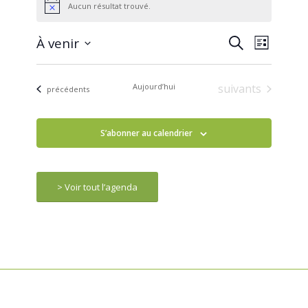
Aucun résultat trouvé.
Notice
Navigat
À venir
RECHERCH
Recherche
Liste
de
Sélectionnez
vues
ET
une
Évènem
Évènements
Aujourd’hui
suivants
date.
Évènements
précédents
NAVIGATI
S’abonner au calendrier
DE
VUES
> Voir tout l’agenda
ÉVÈNEMEN